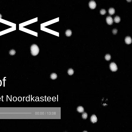
><<
of
t Noordkasteel
00:00 / 13:08