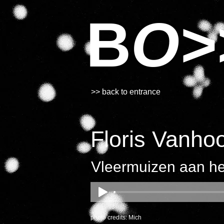
B
O>
>> back to entrance
Floris Vanho
Vleermuizen aan he
photo credits: Mich