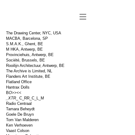
The Drawing Center, NYC, USA
MACBA, Barcelona, SP
S.M.A.K., Ghent, BE
M HKA, Antwerp, BE
Provinciehuis, Antwerp, BE
Société, Brussels, BE
Rooilijn Architectuur, Antwerp, BE
The Archive is Limited, NL
Flanders Art Institute, BE
Flatland Office
Hantrax Dolls
B
O
>><<
_XTR​
_​ C_RR_C_L_M
Radio Centraal
Tamara Beheydt
Goele De Bruyn
Tom Van Malderen
Ken Verhoeven
Vaast Colson